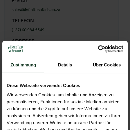
E-MAIL
sales@infinitesafaris.co.za
TELEFON
(+27) 60 984 5349
ADRESSE
Infinite Safaris Africa
47 Pluto Street
1947 Naledi
Zustimmung
Details
Über Cookies
Südafrika
Diese Webseite verwendet Cookies
Wir verwenden Cookies, um Inhalte und Anzeigen zu
ZUR ÜBERSICHT
personalisieren, Funktionen für soziale Medien anbieten
zu können und die Zugriffe auf unsere Website zu
analysieren. Außerdem geben wir Informationen zu Ihrer
Verwendung unserer Website an unsere Partner für
soziale Medien, Werbung und Analysen weiter. Unsere