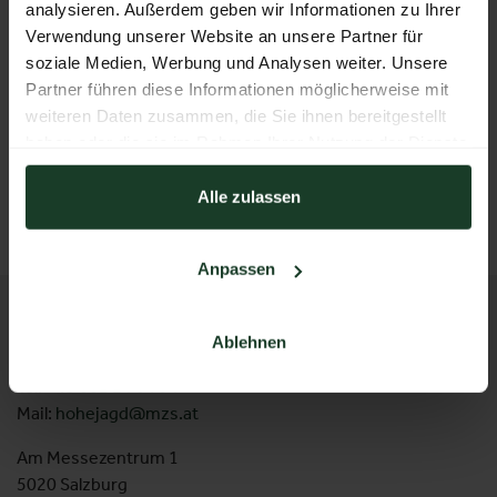
analysieren. Außerdem geben wir Informationen zu Ihrer
3 Datenschutz während Ihres Online-
Verwendung unserer Website an unsere Partner für
Aufenthalts
soziale Medien, Werbung und Analysen weiter. Unsere
Partner führen diese Informationen möglicherweise mit
4 Datenschutz während Ihres Aufenthalts
weiteren Daten zusammen, die Sie ihnen bereitgestellt
vor Ort
haben oder die sie im Rahmen Ihrer Nutzung der Dienste
gesammelt haben.
5 Betroffenenrechte
Alle zulassen
Anpassen
KONTAKT
Ablehnen
Messezentrum Salzburg GmbH
Tel:
+43 662 24 04 94
Mail:
hohejagd@mzs.at
Am Messezentrum 1
5020 Salzburg