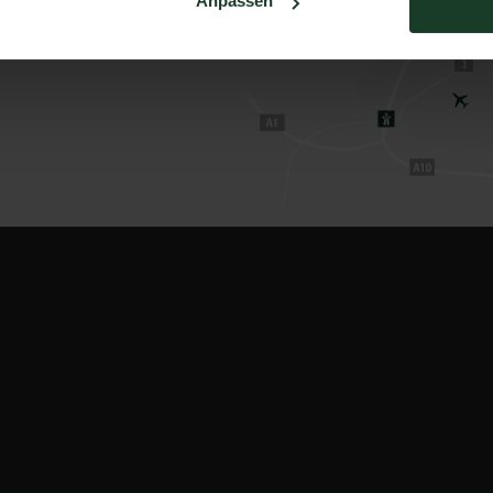
Anpassen
burg
h
1