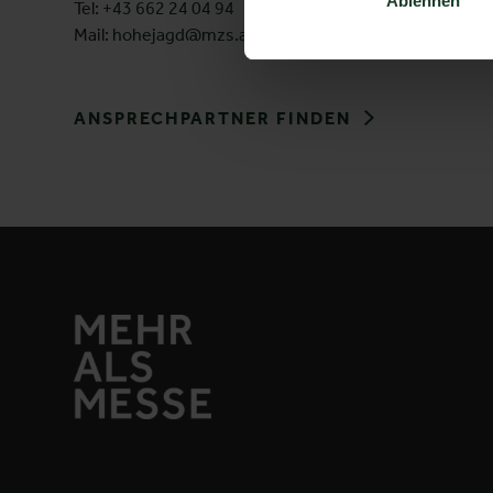
Ablehnen
Tel:
+43 662 24 04 94
5020 Salz
Mail:
hohejagd@mzs.at
Österreic
ANSPRECHPARTNER FINDEN