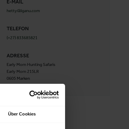
E-MAIL
hetty@iganu.com
TELEFON
(+27) 833685821
ADRESSE
Early Morn Hunting Safaris
Early Morn 215LR
0605 Marken
Südafrika
Über Cookies