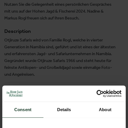
Nutzen Sie die Gelegenheit eines persönlichen Gespräches
mit uns auf der Hohen Jagd & Fischerei 2024. Nadine &
Markus Rogl freuen sich auf Ihren Besuch.
Description
Otjiruze Safaris wird von Familie Rogl, welche in vierter
Generation in Namibia sind, geführt und ist eines der ältesten
und erfahrensten Jagd- und Safariunternehmen in Namibia.
Gegründet wurde Otjiruze Safaris 1966 und steht heute für
feinste Antilopen- und Großwildjagd sowie einmalige Foto-
und Angelreisen.
Product groups
Safaris
Jagdreisen
Jagdveranstalter
Consent
Details
About
H9