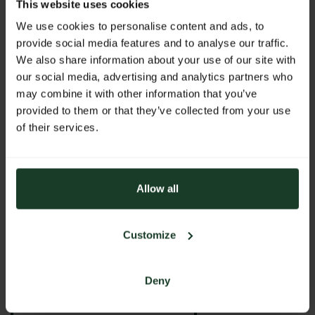
This website uses cookies
Stand:
09-0322
We use cookies to personalise content and ads, to
provide social media features and to analyse our traffic.
We also share information about your use of our site with
WEBSITE
our social media, advertising and analytics partners who
may combine it with other information that you’ve
http://www.otjiruze.com
provided to them or that they’ve collected from your use
E-MAIL
of their services.
info@otjiruze.com
ADDRESS
Allow all
Otjiruze Hunting & Safaris Namibia Otjiruze Safaris CC
Po. Box 297
9000 Okahandja
Customize
Namibia
Deny
BACK TO PROFILES LIST