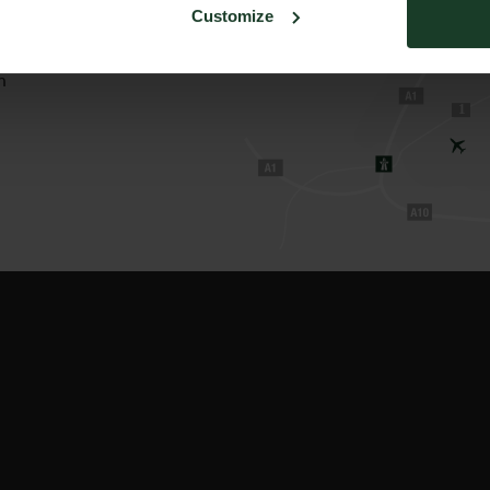
Customize
zentrum 1
burg
h
1