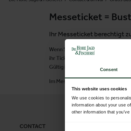
Messeticket = Bust
Ihr Messeticket berechtigt 
Wenn Sie bereits ein Onlineticket 
ihr Ticket vor Ort am Messegelände
Gültig in digitaler (am Mobiltelefo
Consent
Im Messezentrum Salzburg erhalten 
This website uses cookies
We use cookies to personalis
information about your use of
other information that you’ve
CONTACT