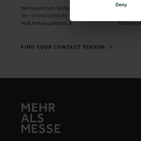
Deny
Messezentrum Salzburg GmbH
Am Messe
Tel:
+43 662 24 04 94
5020 Salz
Mail:
hohejagd@mzs.at
Österreic
FIND YOUR CONTACT PERSON