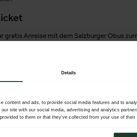
icket
zur gratis Anreise mit dem Salzburger Obus z
erworben haben, zeigen Sie dieses bitte bei Zustieg dem 
 erwerben, nutzen bitte das unten angeführte Anreise-Tic
n) und ausgedruckter Form.
Details
Sie eine kostenlose Einzelfahrkarte für Ihre Rückfahrt.
e content and ads, to provide social media features and to analy
 our site with our social media, advertising and analytics partn
 provided to them or that they’ve collected from your use of their