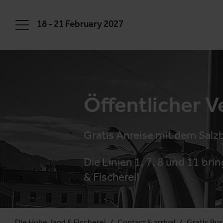
18 - 21 February 2027
Öffentlicher V
Gratis Anreise mit dem Salz
Die Linien 1, 7, 8 und 11 bri
& Fischerei!
Die Hohe Jagd & Fischerei
Contact & arrival
Gratis Bus