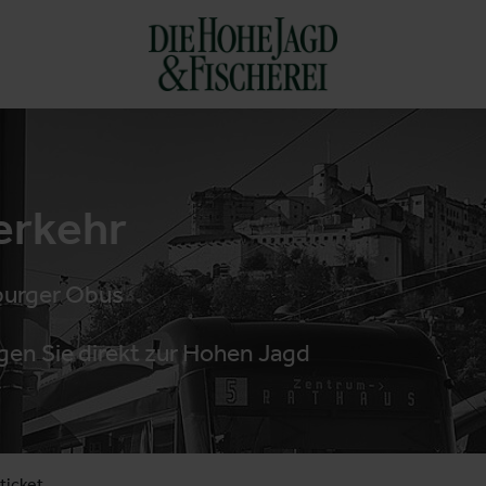
erkehr
burger Obus
ngen Sie direkt zur Hohen Jagd
ticket