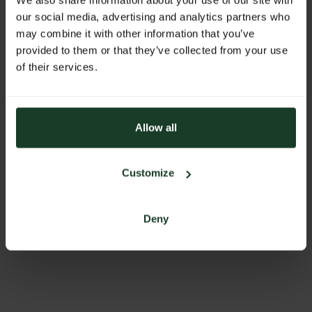
PHONE
our social media, advertising and analytics partners who
+43 (0)664/38 54 774
may combine it with other information that you’ve
provided to them or that they’ve collected from your use
ADDRESS
of their services.
Narr Helmut & Martina Kirchgassner
Bundesstraße 1
6116 Weer
Austria
Allow all
Customize
BACK TO PROFILES LIST
Deny