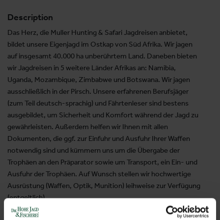
Description
Das Herz, die Muller Hunting & Safari Jagdreisen anbietet,
bildet unsere Eigenjagd im Ostkap von Süd Afrika. Wir jagen
auf insgesamt 40.000 ha unberührtem Land. Daneben bieten
wir Jagdreisen in 5 weitere Länder Afrikas an: Namibia,
Uganda, Mozambique, Zimbabwe und Botswana. Wir jagen
ausschließlich in der Pirsch. Unsere erfahrenen Berufsjäger
(zum Teil deutsch-sprachig) und Fährtenleser sind bestens
ausgebildet, um Sicherheit und Komfort während der Jagd zu
gewährleisten. Außerdem helfen wir Ihnen mit allen
Dokumenten, die ggf. zur Einfuhr und Ausfuhr Ihrer Waffen
notwendig sind und kümmern uns um die Übergabe der
Trophäen an den Präparator sowie um Transport, ein Ein- und
Ausfuhr der Trophäen. Auf Wunsch stellen wir hochwertige
Ausrüstung (Waffen, Optik, Munition) leihweise zur Verfügung
(entgeltlich).