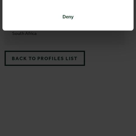
ADDRESS
Deny
Muller Hunting & Safari SA Pty. Ltd.
South Africa
BACK TO PROFILES LIST