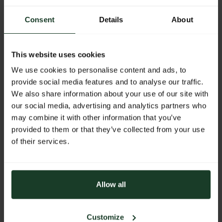
Gallery of products and services
Consent
Details
About
Exklusive Jagdreisen
This website uses cookies
Documents
We use cookies to personalise content and ads, to
Muller Hunting & Safari SA Pty. Ltd.
provide social media features and to analyse our traffic.
PDF
|
712 kB
We also share information about your use of our site with
our social media, advertising and analytics partners who
may combine it with other information that you’ve
Muller Hunting & Safari SA Pty. Ltd.
provided to them or that they’ve collected from your use
PDF
|
10.18 MB
of their services.
Allow all
H9
Stand:
09-0121
Customize