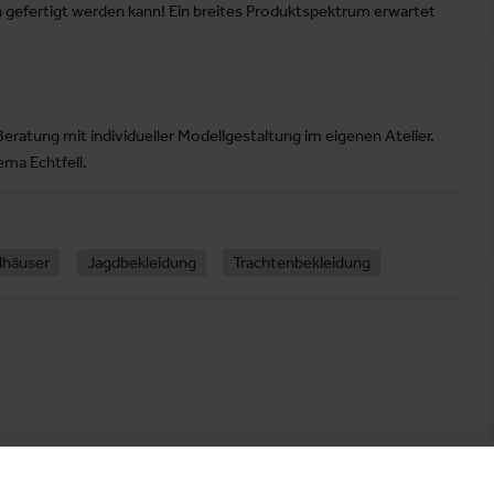
n gefertigt werden kann! Ein breites Produktspektrum erwartet
Beratung mit individueller Modellgestaltung im eigenen Atelier.
ema Echtfell.
dhäuser
Jagdbekleidung
Trachtenbekleidung