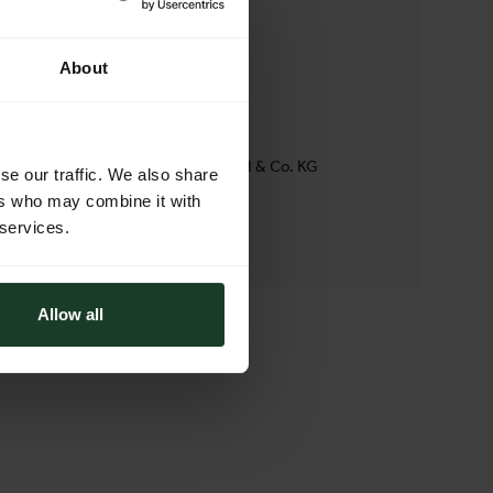
PHONE
4999762000330
About
ADDRESS
Hofstetter Pelz & Design GmbH & Co. KG
se our traffic. We also share
Neunburger Straße 15
ers who may combine it with
92444 Rötz
 services.
Germany
Allow all