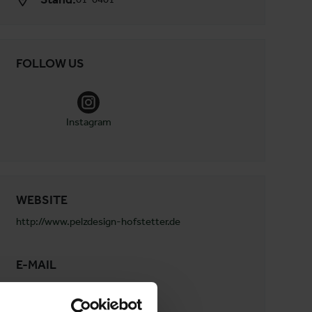
FOLLOW US
Instagram
WEBSITE
http://www.pelzdesign-hofstetter.de
E-MAIL
info@pelzdesign-hofstetter.de