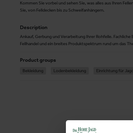
Kommen Sie vorbei und sehen Sie, was alles aus Ihren Felle
Sie, von Felldecken bis zu Schweifanhängern.
Description
Ankauf, Gerbung und Verarbeitung Ihrer Rohfelle. Fachliche 
Fellhandel und ein breites Produktspektrum rund um das Th
Product groups
Bekleidung
Lodenbekleidung
Einrichtung für Jag