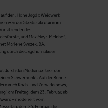
0 auf der „Hohe Jagd x Weidwerk
men von der Staatssekretärin im
Vorsitzender des
ndesforste, und Max Mayr-Melnhof,
net Marlene Svazek, BA,
tung durch die Jagdhornbläser
ut durch den Medienpartner der
 einen Schwerpunkt. Auf der Bühne
ondern auch Koch- und Zerwirkshows,
ng“ am Freitag, dem 23. Februar, ab
a Award – moderiert vom
essetag, dem 25. Februar, die