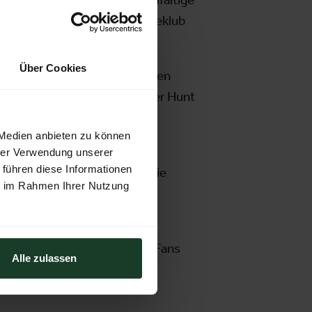
 durch den Jagdgebrauchshundeklub
Über Cookies
agdvideos im deutschsprachigen
 23. Februar, um 16 Uhr auf der Hunt
cht das Programm weitere
 Medien anbieten zu können
hrer Verwendung unserer
 führen diese Informationen
ting Federation. Auch wenn die
ie im Rahmen Ihrer Nutzung
 Annäherung an das Thema und
onderschau, bei der alle 4x4 Fans
Alle zulassen