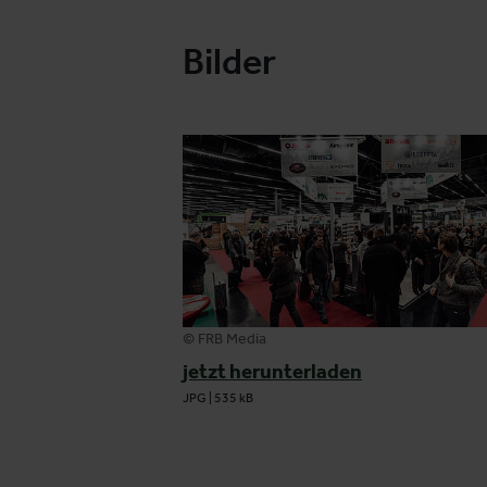
Bilder
© FRB Media
jetzt herunterladen
JPG
|
535 kB