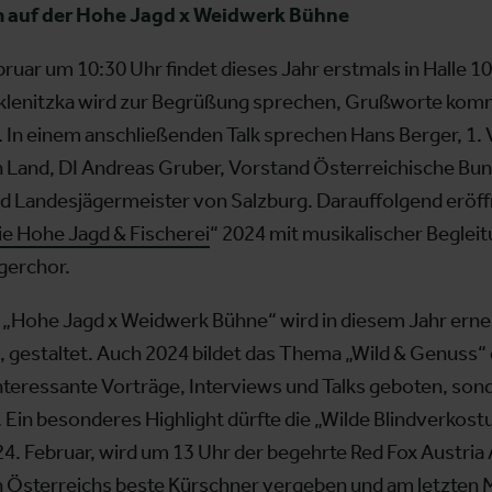
auf der Hohe Jagd x Weidwerk Bühne
ruar um 10:30 Uhr findet dieses Jahr erstmals in Halle 1
Sklenitzka wird zur Begrüßung sprechen, Grußworte kom
 In einem anschließenden Talk sprechen Hans Berger, 1. 
Land, DI Andreas Gruber, Vorstand Österreichische Bu
nd Landesjägermeister von Salzburg. Darauffolgend eröff
ie Hohe Jagd & Fischerei
“ 2024 mit musikalischer Beglei
gerchor.
„Hohe Jagd x Weidwerk Bühne“ wird in diesem Jahr erne
gestaltet. Auch 2024 bildet das Thema „Wild & Genuss“
 interessante Vorträge, Interviews und Talks geboten, s
in besonderes Highlight dürfte die „Wilde Blindverkostu
. Februar, wird um 13 Uhr der begehrte Red Fox Austri
 Österreichs beste Kürschner vergeben und am letzten M