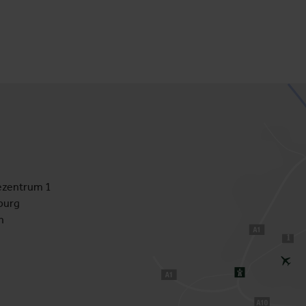
zentrum 1
burg
h
1