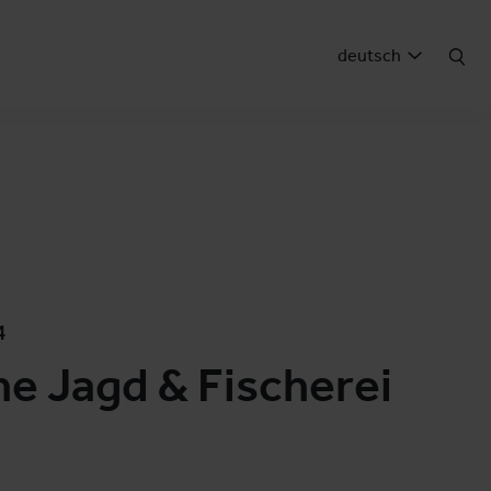
deutsch
4
e Jagd & Fischerei