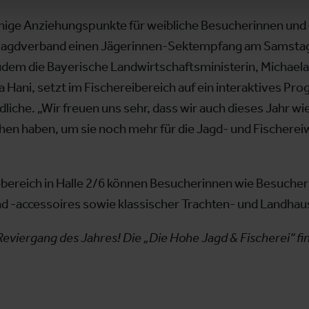
 einige Anziehungspunkte für weibliche Besucherinnen un
 Jagdverband einen Jägerinnen-Sektempfang am Samstag
zudem die Bayerische Landwirtschaftsministerin, Michaela 
 Hani, setzt im Fischereibereich auf ein interaktives Pr
iche. „Wir freuen uns sehr, dass wir auch dieses Jahr 
hen haben, um sie noch mehr für die Jagd- und Fischereiwe
bereich in Halle 2/6 können Besucherinnen wie Besucher i
d -accessoires sowie klassischer Trachten- und Landha
eviergang des Jahres! Die „Die Hohe Jagd & Fischerei“ fin