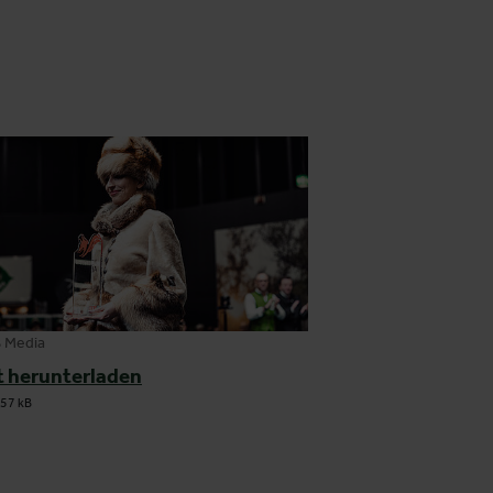
 Media
t herunterladen
57 kB