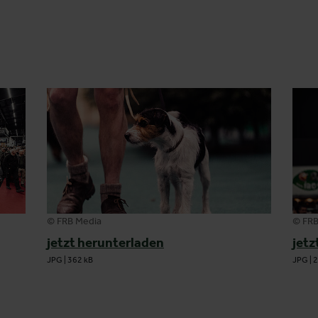
© FRB Media
© FRB
jetzt herunterladen
jetz
JPG
|
362 kB
JPG
|
2