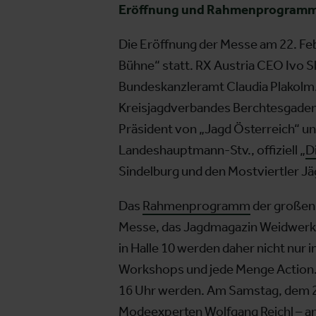
Eröffnung und Rahmenprogramm 
Die Eröffnung der Messe am 22. Feb
Bühne“ statt. RX Austria CEO Ivo 
Bundeskanzleramt Claudia Plakolm.
Kreisjagdverbandes Berchtesgaden 
Präsident von „Jagd Österreich“ u
Landeshauptmann-Stv., offiziell „
D
Sindelburg und den Mostviertler Jä
Das
Rahmenprogramm
der großen 
Messe, das Jagdmagazin Weidwerk, 
in Halle 10 werden daher nicht nur
Workshops und jede Menge Action. E
16 Uhr werden. Am Samstag, dem 24
Modeexperten Wolfgang Reichl – an