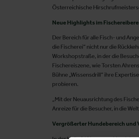
Österreichische Hirschrufmeistersc
Neue Highlights im Fischereibere
Der Bereich für alle Fisch- und Ang
die Fischerei“ nicht nur die Rückk
Workshopstraße, in der die Besuch
Fischereiszene, wie Torsten Ahrens,
Bühne „Wissensdrill“ ihre Expertise.
probieren.
„Mit der Neuausrichtung des Fische
Anreize für die Besucher, in die We
Vergrößerter Hundebereich und 
In der Halle 2/6 kommen Hundebesitz