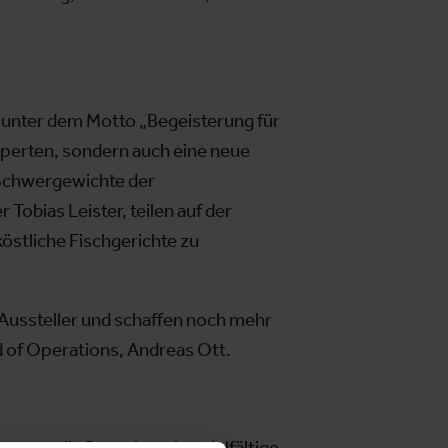
et unter dem Motto „Begeisterung für
Experten, sondern auch eine neue
 Schwergewichte der
Tobias Leister, teilen auf der
köstliche Fischgerichte zu
 Aussteller und schaffen noch mehr
ad of Operations, Andreas Ott.
artet die Besucher eine vielfältige