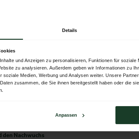
d ‘SitzPlatzBleib’ mit täglichen Jagdhundevorführungen
en Retrieverclub.
Details
 „Hunt on Demand“, die größte Streamingplattform für J
 Als ein Highlight erwartet die Besucher am Freitag, dem
Cookies
e von „Die Drückjagd des Jahres 2024“. Zudem verspri
nhalte und Anzeigen zu personalisieren, Funktionen für soziale
eets mit Protagonisten.
Website zu analysieren. Außerdem geben wir Informationen zu I
r soziale Medien, Werbung und Analysen weiter. Unsere Partner
 Hohe Jagd & Fischerei“ feiert die ABF – Austrian Bowhun
 Daten zusammen, die Sie ihnen bereitgestellt haben oder die s
rboten ist, bietet die Messe damit eine Möglichkeit der
n.
tionale Ausrichtung.
 findet sich außerdem in Halle 2/6 die „absolut allrad“ S
Anpassen
ten.
d den Nachwuchs