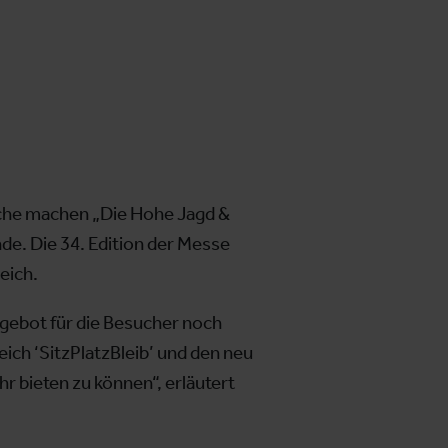
anche machen „Die Hohe Jagd &
nde. Die 34. Edition der Messe
reich.
ngebot für die Besucher noch
ch ‘SitzPlatzBleib’ und den neu
hr bieten zu können“, erläutert