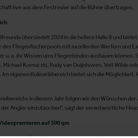
haft live aus dem Festrevier auf die Bühne übertragen.
ich
elfreunde übersiedelt 2024 in die hellere Halle 8 und biet
ehr des Fliegenfischerpools mit exzellenten Werfern und 
er u. a. ihr Wissen ums Fliegenbinden ausbauen können.
 Michael Komuczki, Rudy van Duijnhoven, Veit Wilde oder 
 Im eigenen Kulinarikbereich bietet sich die Möglichkeit, 
reibereichs in diesem Jahr folgen wir den Wünschen der
lt der Angler einzutauchen“, sagt der verantwortliche He
Videopremieren auf 300 qm
er voll auf ihre Kosten. Im erweiterten Hundebereich erw