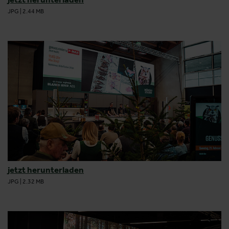
JPG
|
2.44 MB
jetzt herunterladen
JPG
|
2.32 MB