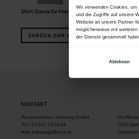
Wir verwenden Cookies, um I
Shirt Gams für Herren
Shirt Edelweiß für Dame
und die Zugriffe auf unsere 
Website an unsere Partner fü
möglicherweise mit weiteren
ZURÜCK ZUM AUSSTELLER
der Dienste gesammelt habe
Ablehnen
KONTAKT
Messezentrum Salzburg GmbH
Am Messe
Tel:
+43 662 24 04 94
5020 Salz
Mail:
hohejagd@mzs.at
Österreic