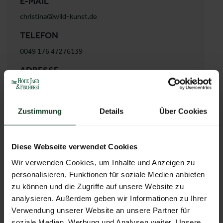
E-MAIL
christina@wild-kunst.de
TELEFON
0049 176 47276139
ADRESSE
Wildkunst
Vreesner Straße 10
49696 Molbergen
Zustimmung
Details
Über Cookies
Deutschland
Diese Webseite verwendet Cookies
Wir verwenden Cookies, um Inhalte und Anzeigen zu
ZUR ÜBERSICHT
personalisieren, Funktionen für soziale Medien anbieten
zu können und die Zugriffe auf unsere Website zu
analysieren. Außerdem geben wir Informationen zu Ihrer
Verwendung unserer Website an unsere Partner für
soziale Medien, Werbung und Analysen weiter. Unsere