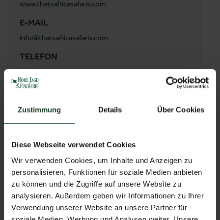
www.thatsafricasafaris.com
E-MAIL
info@thatsafricasafaris.com
TELEFON
(+27) 8237 13117
ADRESSE
THAT'S AFRICA SAFARIS
Zustimmung
Details
Über Cookies
51 OLIENHOUT STREET KAMPERSRUS 1308
1380 HOEDSPRUIT LIMPOPO
Südafrika
Diese Webseite verwendet Cookies
Wir verwenden Cookies, um Inhalte und Anzeigen zu
personalisieren, Funktionen für soziale Medien anbieten
ZUR ÜBERSICHT
zu können und die Zugriffe auf unsere Website zu
analysieren. Außerdem geben wir Informationen zu Ihrer
Verwendung unserer Website an unsere Partner für
soziale Medien, Werbung und Analysen weiter. Unsere