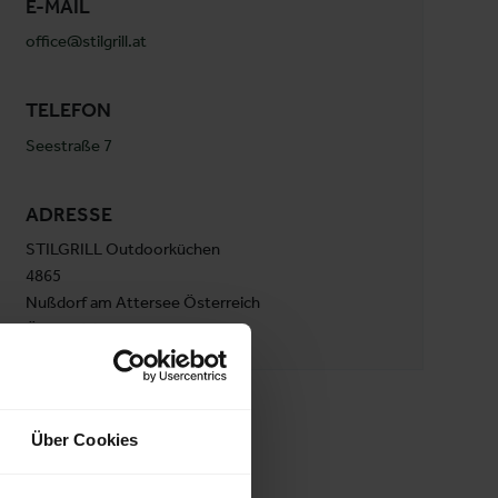
E-MAIL
office@stilgrill.at
TELEFON
Seestraße 7
ADRESSE
STILGRILL Outdoorküchen
4865
Nußdorf am Attersee Österreich
Österreich
Über Cookies