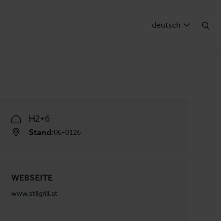
deutsch
H2+6
Stand:
06-0126
WEBSEITE
www.stilgrill.at