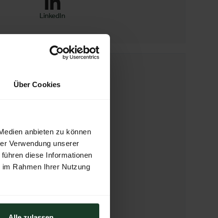
LinkedIn
WEBSEITE
Über Cookies
https://puch.at/?LNG=de
E-MAIL
puch@s-tec.at
 Medien anbieten zu können
hrer Verwendung unserer
 führen diese Informationen
TELEFON
ie im Rahmen Ihrer Nutzung
0043 3112 9000 0
ADRESSE
Alle zulassen