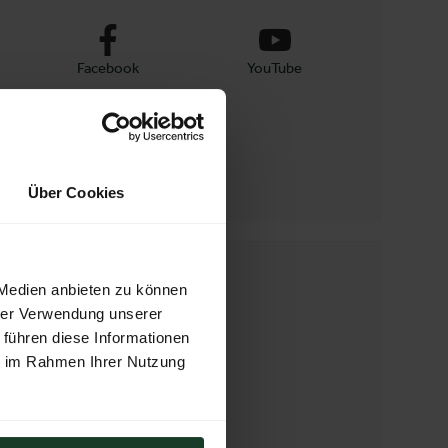
Facebook
YouTube
Instagram
Über Cookies
WEBSEITE
 Medien anbieten zu können
https://www.oejv-bayern.de/
hrer Verwendung unserer
 führen diese Informationen
ie im Rahmen Ihrer Nutzung
E-MAIL
info@oejv-bayern.de