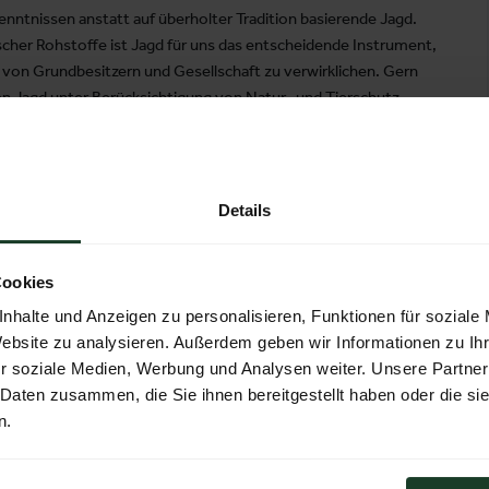
enntnissen anstatt auf überholter Tradition basierende Jagd.
her Rohstoffe ist Jagd für uns das entscheidende Instrument,
 von Grundbesitzern und Gesellschaft zu verwirklichen. Gern
igen Jagd unter Berücksichtigung von Natur- und Tierschutz
omplizierte Jagdgelegenheiten zu vermitteln.
Details
ng zum Jäger
Cookies
nhalte und Anzeigen zu personalisieren, Funktionen für soziale
Website zu analysieren. Außerdem geben wir Informationen zu I
r soziale Medien, Werbung und Analysen weiter. Unsere Partner
 Daten zusammen, die Sie ihnen bereitgestellt haben oder die s
n.