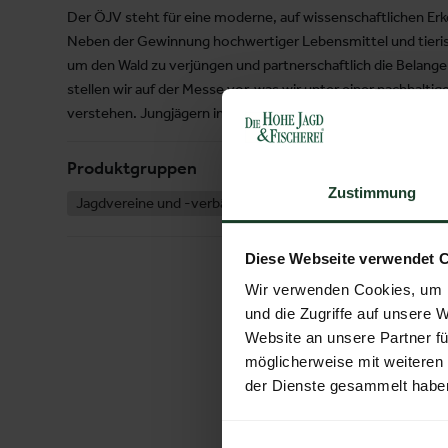
Der ÖJV steht für eine moderne, auf wissenschaftlichen Erk
Neben der Gewinnung hochwertiger Lebensmittel und tierisc
um den Wald zu verjüngen und partnerschaftlich die Belange
stellen wir auf der Messe vor, was wir unter einer nachhalt
verstehen. Jungjägern in unseren Reihen versuchen wir unk
Produktgruppen
Zustimmung
Jagdvereine und -verbände
Jagdhunde
Ausbildu
Diese Webseite verwendet 
Wir verwenden Cookies, um I
und die Zugriffe auf unsere 
Website an unsere Partner fü
möglicherweise mit weiteren
der Dienste gesammelt habe