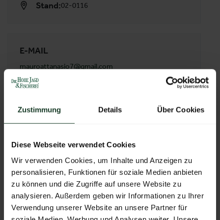
Stand:
02-0116
E-MAIL
mauroattanasio7@gmail.com
TELEFON
+4917623499285
Zustimmung
Details
Über Cookies
ADRESSE
Mauro Attanasio
Diese Webseite verwendet Cookies
Rotmoostraße 1
88131 Lindau
Wir verwenden Cookies, um Inhalte und Anzeigen zu
Deutschland
personalisieren, Funktionen für soziale Medien anbieten
zu können und die Zugriffe auf unsere Website zu
analysieren. Außerdem geben wir Informationen zu Ihrer
Verwendung unserer Website an unsere Partner für
ZUR ÜBERSICHT
soziale Medien, Werbung und Analysen weiter. Unsere