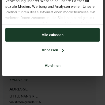
Verwendung unserer Website an unsere Partner für
soziale Medien, Werbung und Analysen weiter. Unsere
Partner führen diese Informationen möglicherweise mit
Instagram
weiteren Daten zusammen, die Sie ihnen bereitgestellt
haben oder die sie im Rahmen Ihrer Nutzung der Dienste
gesammelt haben.
Alle zulassen
WEBSEITE
http://littlemansrl.com
Anpassen
E-MAIL
littlemansrl@gmail.com
Ablehnen
TELEFON
3294723590
ADRESSE
LITTLE MAN S.R.L.
via strada granda 116