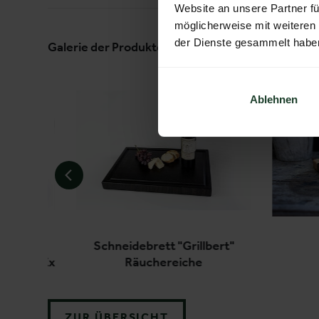
Website an unsere Partner fü
möglicherweise mit weiteren
der Dienste gesammelt habe
Galerie der Produkte und Dienstleistungen
Ablehnen
Schneidebrett "Grillbert"
o FraxinEx
Räuchereiche
ZUR ÜBERSICHT