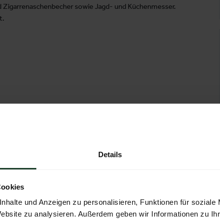
d Zigarrenaschenbecher sowie Jagd- und Küchenmesser.
t.
erblöcke und Zigarrenaschenbecher, produziert in Handarbeit
esser in Monostahl als auch Damast. Weiters werden
. Alle Arbeitsschritte aus einer Hand, vom Einkauf über die
 Produkte: Schneidebretter, Servierplatten, Messerblöcke,
ig und sehr innovativ präsentieren sich unsere Produkte all Ihren
Details
Cookies
nhalte und Anzeigen zu personalisieren, Funktionen für soziale
gdmesser
Website zu analysieren. Außerdem geben wir Informationen zu I