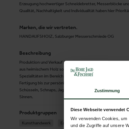
Erzeugung hochwertiger Schneidebretter, Messerblöcke un
Qualität, Nachhaltigkeit und Individualität haben hier Prioritä
Marken, die wir vertreten.
HANDAUFSHOIZ, Salzburger Messerschmiede OG
Beschreibung
Produktion und Verkauf ausgewählter Schneidebretter, Mess
aus heimischem Holz sowie hochwertige Jagd- und Küchenm
Spezialitäten im Bereich Lebensmittel und Alkohol angeboten
Fertigung bis zur persönlichen Übergabe an Sie. Angebotene
Schüsseln, Schnaps, Jagd- und Küchenmesser. Edel, einzigart
Zustimmung
Sinnen.
Diese Webseite verwendet 
Produktgruppen
Wir verwenden Cookies, um I
Kunsthandwerk
Edelbrände
Pflegemittel
Ja
und die Zugriffe auf unsere 