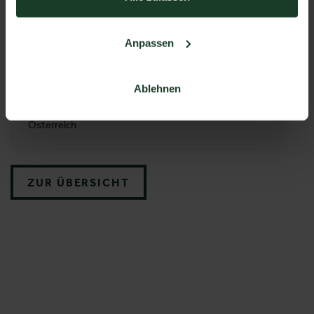
TELEFON
+43 7613 44788
Anpassen
ADRESSE
GRUBE-FORST GmbH
Ablehnen
Gmundner Straße 25
4663 Laakirchen
Österreich
ZUR ÜBERSICHT