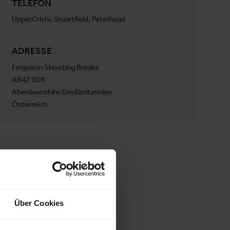
TELEFON
UpperCrichi, Stuartfield, Peterhead
ADRESSE
Ferguson Shooting Breaks
AB42 5DX
Aberdeenshire Großbritannien
Österreich
Über Cookies