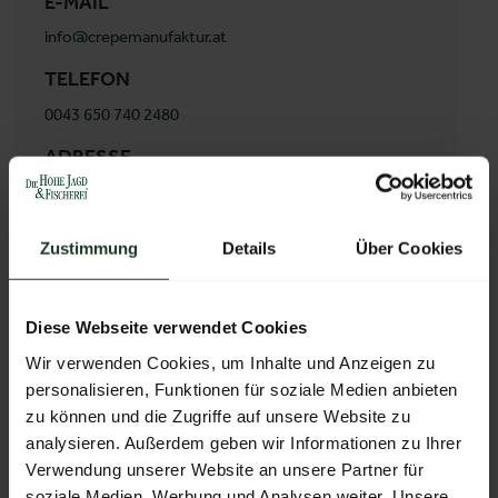
E-MAIL
info@crepemanufaktur.at
TELEFON
0043 650 740 2480
ADRESSE
Crêpe Manufaktur
Offingerweg 7
5020 Salzburg
Zustimmung
Details
Über Cookies
Österreich
Diese Webseite verwendet Cookies
Wir verwenden Cookies, um Inhalte und Anzeigen zu
ZUR ÜBERSICHT
personalisieren, Funktionen für soziale Medien anbieten
zu können und die Zugriffe auf unsere Website zu
analysieren. Außerdem geben wir Informationen zu Ihrer
Verwendung unserer Website an unsere Partner für
soziale Medien, Werbung und Analysen weiter. Unsere