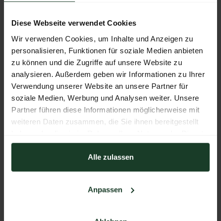
Diese Webseite verwendet Cookies
WEBSEITE
Wir verwenden Cookies, um Inhalte und Anzeigen zu
www.semex.co.at
personalisieren, Funktionen für soziale Medien anbieten
zu können und die Zugriffe auf unsere Website zu
E-MAIL
analysieren. Außerdem geben wir Informationen zu Ihrer
office@semex.co.at
Verwendung unserer Website an unsere Partner für
soziale Medien, Werbung und Analysen weiter. Unsere
TELEFON
Partner führen diese Informationen möglicherweise mit
Heiligenstaedter Strasse 67
weiteren Daten zusammen, die Sie ihnen bereitgestellt
haben oder die sie im Rahmen Ihrer Nutzung der Dienste
ADRESSE
gesammelt haben.
B&T
Alle zulassen
1190
Wien Österreich
Österreich
Anpassen