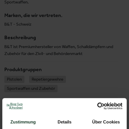
Sportwaffen.
Marken, die wir vertreten.
B&T - Schweiz
Beschreibung
B&T ist Premiumhersteller von Waffen, Schalldämpfern und
Zubehör für den Zivil- und Behördenmarkt
Produktgruppen
Pistolen
Repetiergewehre
Sportwaffen und Zubehör
H10GES
Stand:
10-0117
Zustimmung
Details
Über Cookies