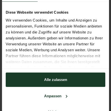
Diese Webseite verwendet Cookies
WEBSEITE
Wir verwenden Cookies, um Inhalte und Anzeigen zu
http://www.anschuetz-sport.com
personalisieren, Funktionen für soziale Medien anbieten
zu können und die Zugriffe auf unsere Website zu
E-MAIL
analysieren. Außerdem geben wir Informationen zu Ihrer
info@anschuetz-sport.com
Verwendung unserer Website an unsere Partner für
soziale Medien, Werbung und Analysen weiter. Unsere
TELEFON
Partner führen diese Informationen möglicherweise mit
+49 731 40120
weiteren Daten zusammen, die Sie ihnen bereitgestellt
haben oder die sie im Rahmen Ihrer Nutzung der Dienste
ADRESSE
gesammelt haben.
J.G. ANSCHÜTZ GmbH & Co.KG
Alle zulassen
Daimlerstr. 12
89079 Ulm
Deutschland
Anpassen