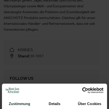
Wettkampf gehen. Jäger, Nationale Sportschützen,
Olympiasieger sowie Welt- und Europameister sind
überzeugte Anwender, die Präzision und Zuverlässigkeit der
ANSCHÜTZ Produkte wertschätzen. Gleiches gilt für unser
internationales Händler- und Partnernetzwerk, dass wir seit
Generationen pflegen.
H10GES
Stand:
10-1017
FOLLOW US
Facebook
YouTube
Instagram
Zustimmung
Details
Über Cookies