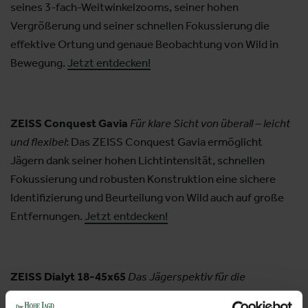
seines 3-fach-Weitwinkelzooms, seiner hohen
Vergrößerung und seiner schnellen Fokussierung die
effektive Ortung und genaue Beobachtung von Wild in
Bewegung.
Jetzt entdecken!
ZEISS Conquest Gavia
Für klare Sicht von überall – leicht
und flexibel
: Das ZEISS Conquest Gavia ermöglicht
Jägern dank seiner hohen Lichtintensität, schnellen
Fokussierung und robusten Konstruktion eine sichere
Identifizierung und Beurteilung von Wild auch auf große
Entfernungen.
Jetzt entdecken!
ZEISS Dialyt 18-45x65
Das Jägerspektiv für die
Beobachtung über große Entfernungen:
Das ZEISS Dialyt