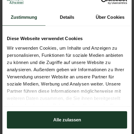
bietet Jägern einen einstellbaren Zoom,
außergewöhnliche Langlebigkeit und ein ergonomisches
Zustimmung
Details
Über Cookies
Design und gewährleistet so eine zuverlässige
Identifizierung von Wild auf große Entfernungen, selbst
unter rauen Bedingungen.
Jetzt entdecken!
Diese Webseite verwendet Cookies
Aussteller:
Carl Zeiss AG
Wir verwenden Cookies, um Inhalte und Anzeigen zu
personalisieren, Funktionen für soziale Medien anbieten
zu können und die Zugriffe auf unsere Website zu
analysieren. Außerdem geben wir Informationen zu Ihrer
Weitere Produkte von diesem Aussteller
Verwendung unserer Website an unsere Partner für
soziale Medien, Werbung und Analysen weiter. Unsere
Partner führen diese Informationen möglicherweise mit
weiteren Daten zusammen, die Sie ihnen bereitgestellt
haben oder die sie im Rahmen Ihrer Nutzung der Dienste
gesammelt haben.
Alle zulassen