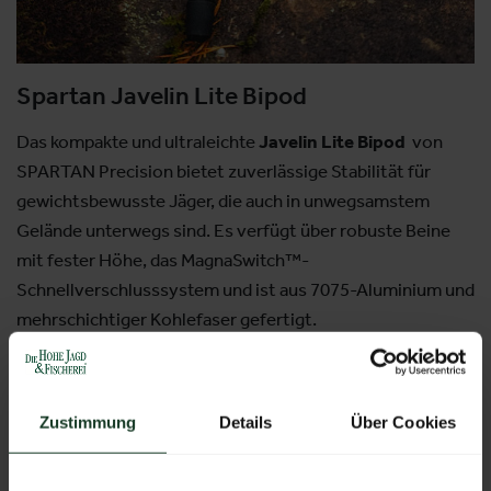
Spartan Javelin Lite Bipod
Das kompakte und ultraleichte
Javelin Lite Bipod
von
SPARTAN Precision bietet zuverlässige Stabilität für
gewichtsbewusste Jäger, die auch in unwegsamstem
Gelände unterwegs sind. Es verfügt über robuste Beine
mit fester Höhe, das MagnaSwitch™-
Schnellverschlusssystem und ist aus 7075-Aluminium und
mehrschichtiger Kohlefaser gefertigt.
Aussteller:
GearFex
Zustimmung
Details
Über Cookies
Weitere Produkte von diesem Aussteller