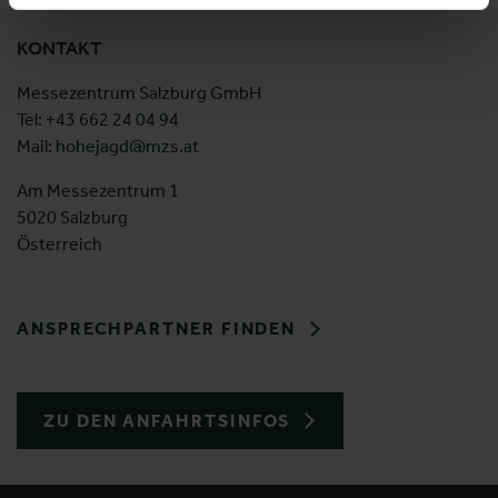
KONTAKT
Messezentrum Salzburg GmbH
Tel:
+43 662 24 04 94
Mail:
hohejagd@mzs.at
Am Messezentrum 1
5020 Salzburg
Österreich
ANSPRECHPARTNER FINDEN
ZU DEN ANFAHRTSINFOS