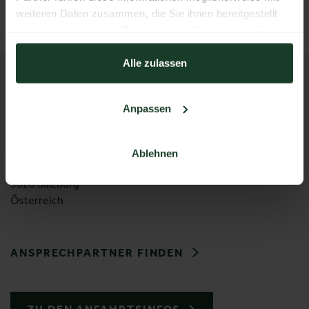
ZURÜCK ZUM AUSSTELLER
weiteren Daten zusammen, die Sie ihnen bereitgestellt
haben oder die sie im Rahmen Ihrer Nutzung der Dienste
gesammelt haben.
Alle zulassen
KONTAKT
Messezentrum Salzburg GmbH
Anpassen
Tel:
+43 662 24 04 94
Mail:
hohejagd@mzs.at
Ablehnen
Am Messezentrum 1
5020 Salzburg
Österreich
ANSPRECHPARTNER FINDEN