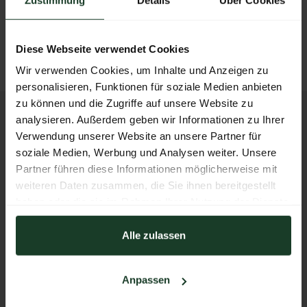
ZURÜCK ZUM AUSSTELLER
Diese Webseite verwendet Cookies
Wir verwenden Cookies, um Inhalte und Anzeigen zu
personalisieren, Funktionen für soziale Medien anbieten
zu können und die Zugriffe auf unsere Website zu
KONTAKT
analysieren. Außerdem geben wir Informationen zu Ihrer
Verwendung unserer Website an unsere Partner für
Messezentrum Salzburg GmbH
soziale Medien, Werbung und Analysen weiter. Unsere
Tel:
+43 662 24 04 94
Partner führen diese Informationen möglicherweise mit
Mail:
hohejagd@mzs.at
weiteren Daten zusammen, die Sie ihnen bereitgestellt
haben oder die sie im Rahmen Ihrer Nutzung der Dienste
Am Messezentrum 1
gesammelt haben.
5020 Salzburg
Alle zulassen
Österreich
Anpassen
ANSPRECHPARTNER FINDEN