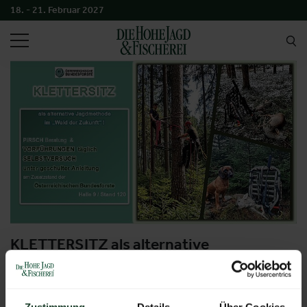
18. - 21. Februar 2027
SUCHEN
KLETTERSITZ als alternative
Jagdmethode im Wald der Zukunft
Aussteller:
Österreichische Bundesforste AG /
Klettersitz
Zustimmung
Details
Über Cookies