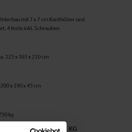
Unterbau mit 7 x 7 cm Kanthölzer und
, 4 feste inkl. Schrauben
a. 125 x 165 x 210 cm
 200 x 190 x 45 cm
250 kg
z und Raum GmbH & Co. KG