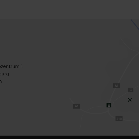
zentrum 1
burg
h
1