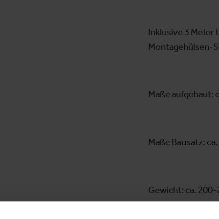
Inklusive 3 Meter 
Montagehülsen-Set
Maße aufgebaut: c
Maße Bausatz: ca.
Gewicht: ca. 200-
Aussteller:
Hol