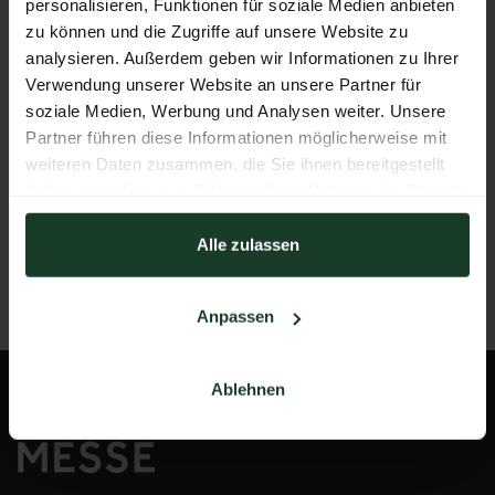
personalisieren, Funktionen für soziale Medien anbieten
Mail:
hohejagd@mzs.at
zu können und die Zugriffe auf unsere Website zu
Am Messezentrum 1
analysieren. Außerdem geben wir Informationen zu Ihrer
5020 Salzburg
Verwendung unserer Website an unsere Partner für
Österreich
soziale Medien, Werbung und Analysen weiter. Unsere
Partner führen diese Informationen möglicherweise mit
weiteren Daten zusammen, die Sie ihnen bereitgestellt
haben oder die sie im Rahmen Ihrer Nutzung der Dienste
ANSPRECHPARTNER FINDEN
gesammelt haben.
Alle zulassen
ZU DEN ANFAHRTSINFOS
Anpassen
Ablehnen