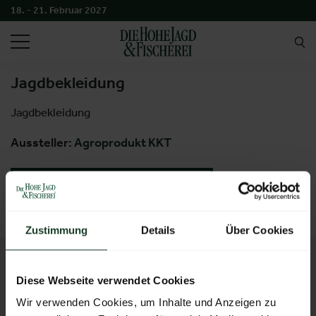
18. - 21. Februar 2027
SUCHEN
Jagdbekleidung
Jagdbekleidung
Aussteller:
Agroprodukt KKT
ZURÜCK ZUM AUSSTELLER
Zustimmung
Details
Über Cookies
KONTAKT
Diese Webseite verwendet Cookies
Messezentrum Salzburg GmbH
Wir verwenden Cookies, um Inhalte und Anzeigen zu
Tel:
+43 662 24 04 94