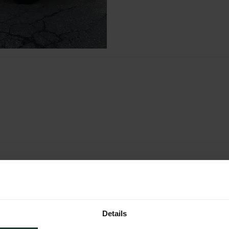
r
Details