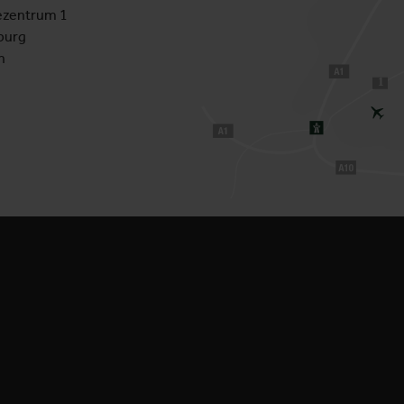
zentrum 1
burg
h
1