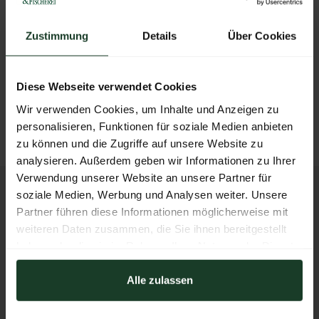
Zustimmung
Details
Über Cookies
Diese Webseite verwendet Cookies
Wir verwenden Cookies, um Inhalte und Anzeigen zu
ZURÜCK ZUM AUSSTELLER
personalisieren, Funktionen für soziale Medien anbieten
zu können und die Zugriffe auf unsere Website zu
analysieren. Außerdem geben wir Informationen zu Ihrer
Verwendung unserer Website an unsere Partner für
KONTAKT
soziale Medien, Werbung und Analysen weiter. Unsere
Partner führen diese Informationen möglicherweise mit
Messezentrum Salzburg GmbH
weiteren Daten zusammen, die Sie ihnen bereitgestellt
Tel:
+43 662 24 04 94
haben oder die sie im Rahmen Ihrer Nutzung der Dienste
Mail:
hohejagd@mzs.at
gesammelt haben.
Alle zulassen
Am Messezentrum 1
5020 Salzburg
Österreich