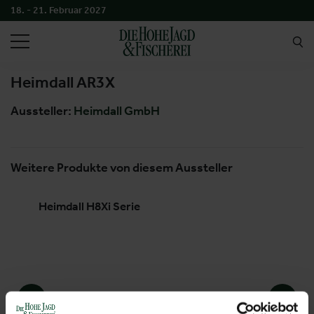
18. - 21. Februar 2027
SUCHEN
Heimdall AR3X
Aussteller:
Heimdall GmbH
Weitere Produkte von diesem Aussteller
Heimdall H8Xi Serie