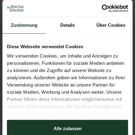
Zustimmung
Details
Über Cookies
Plains Game Jagd auf der Kou Kuas Ranch
Diese Webseite verwendet Cookies
Unsere private Ranch bietet exklusive Jagdmöglichkeiten
Wir verwenden Cookies, um Inhalte und Anzeigen zu
mit komfortabler Unterkunft und persönlichem Service.
personalisieren, Funktionen für soziale Medien anbieten
Die Jagd kann individuell gestaltet werden, ob als
zu können und die Zugriffe auf unsere Website zu
Einzeljäger oder in einer Gruppe. Verfügbare Wildarten
analysieren. Außerdem geben wir Informationen zu Ihrer
Verwendung unserer Website an unsere Partner für
umfassen unter anderem:
soziale Medien, Werbung und Analysen weiter. Unsere
Schwarz- und Streifengnu
Partner führen diese Informationen möglicherweise mit
weiteren Daten zusammen, die Sie ihnen bereitgestellt
Blesbok, Springbock und Steenbock
haben oder die sie im Rahmen Ihrer Nutzung der Dienste
Eland, Oryx, Giraffe und Wasserbock
gesammelt haben.
Nyala, Tsessebe und viele mehr
Alle zulassen