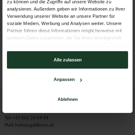
zu können und die Zugriffe auf unsere Website zu
analysieren. Außerdem geben wir Informationen zu Ihrer
Verwendung unserer Website an unsere Partner für
soziale Medien, Werbung und Analysen weiter. Unsere
Partner führen diese Informationen möglicherweise mit
weiteren Daten zusammen, die Sie ihnen bereitgestellt
zur
Kugeln
haben oder die sie im Rahmen Ihrer Nutzung der Dienste
gesammelt haben.
Alle zulassen
ZURÜCK ZUM AUSSTELLER
Anpassen
KONTAKT
Ablehnen
Messezentrum Salzburg GmbH
Tel:
+43 662 24 04 94
Mail:
hohejagd@mzs.at