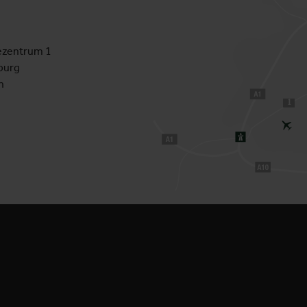
zentrum 1
burg
h
1