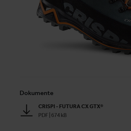
Dokumente
CRISPI - FUTURA CX GTX®
PDF
|
674 kB