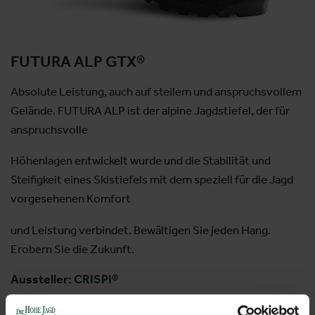
FUTURA ALP GTX®
Absolute Leistung, auch auf steilem und anspruchsvollem
Gelände. FUTURA ALP ist der alpine Jagdstiefel, der für
anspruchsvolle
Höhenlagen entwickelt wurde und die Stabilität und
Steifigkeit eines Skistiefels mit dem speziell für die Jagd
vorgesehenen Komfort
und Leistung verbindet. Bewältigen Sie jeden Hang.
Erobern Sie die Zukunft.
Aussteller:
CRISPI®