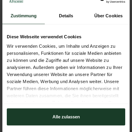
Dokumente
Zustimmung
Details
Über Cookies
CRISPI - FUTURA ALP GTX®
PDF
|
8.08 MB
Diese Webseite verwendet Cookies
Wir verwenden Cookies, um Inhalte und Anzeigen zu
personalisieren, Funktionen für soziale Medien anbieten
Weitere Produkte von diesem Aussteller
zu können und die Zugriffe auf unsere Website zu
analysieren. Außerdem geben wir Informationen zu Ihrer
Verwendung unserer Website an unsere Partner für
soziale Medien, Werbung und Analysen weiter. Unsere
Partner führen diese Informationen möglicherweise mit
weiteren Daten zusammen, die Sie ihnen bereitgestellt
haben oder die sie im Rahmen Ihrer Nutzung der Dienste
gesammelt haben.
Alle zulassen