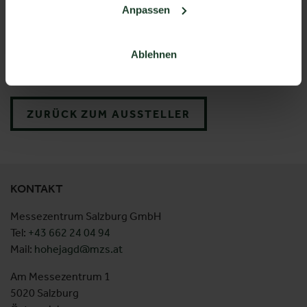
Anpassen
Ablehnen
FUTURA NXT GTX
ZURÜCK ZUM AUSSTELLER
KONTAKT
Messezentrum Salzburg GmbH
Tel:
+43 662 24 04 94
Mail:
hohejagd@mzs.at
Am Messezentrum 1
5020 Salzburg