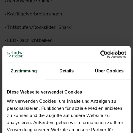
• Rammschutz/Bullbar
• Kotflügelverbreiterungen
• Trittstufen/Rockslider „Shark“
• LED-Dachlichtbalken
• Windabweiser
• Türverkleidungen
Zustimmung
Details
Über Cookies
• Heckklappenabdeckung
Diese Webseite verwendet Cookies
• Folierung in Skulltrak-Edition
Wir verwenden Cookies, um Inhalte und Anzeigen zu
• partielle Lackierung mit Raptor-Lack
personalisieren, Funktionen für soziale Medien anbieten
zu können und die Zugriffe auf unsere Website zu
analysieren. Außerdem geben wir Informationen zu Ihrer
Verwendung unserer Website an unsere Partner für
zur Galerie