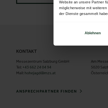
Website an unsere Partner fü
möglicherweise mit weiteren
der Dienste gesammelt habe
Ablehnen
KONTAKT
Messezentrum Salzburg GmbH
Am Messe
Tel:
+43 662 24 04 94
5020 Salz
Mail:
hohejagd@mzs.at
Österreic
ANSPRECHPARTNER FINDEN