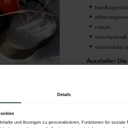
handlungssich
witterungsune
robust,
vom Packmaß 
und modular z
Aussteller:
Die
Details
Cookies
nhalte und Anzeigen zu personalisieren, Funktionen für soziale