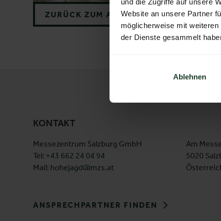
und die Zugriffe auf unsere 
Website an unsere Partner fü
ZURÜCK ZUM AUSSTELLER
möglicherweise mit weiteren
der Dienste gesammelt habe
Ablehnen
KONTAKT
Messezentrum Salzburg GmbH
Am Messe
Tel:
+43 662 24 04 94
5020 Salz
Mail:
hohejagd@mzs.at
Österreic
ANSPRECHPARTNER FINDEN