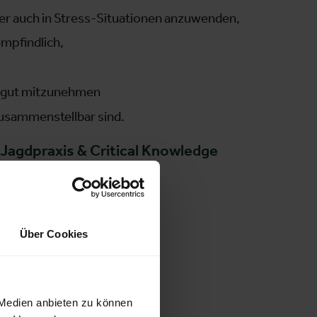
er auch in Stress-Situationen anzuwenden,
mpfindlich,
gut mitzunehmen
usammenstellbar sind.
 Jagdpraxis & Critical Knowledge
Über Cookies
 Medien anbieten zu können