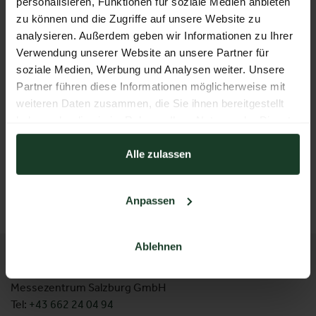
personalisieren, Funktionen für soziale Medien anbieten
zu können und die Zugriffe auf unsere Website zu
analysieren. Außerdem geben wir Informationen zu Ihrer
Verwendung unserer Website an unsere Partner für
soziale Medien, Werbung und Analysen weiter. Unsere
Partner führen diese Informationen möglicherweise mit
weiteren Daten zusammen, die Sie ihnen bereitgestellt
haben oder die sie im Rahmen Ihrer Nutzung der Dienste
gesammelt haben.
Hirschhornschmuck
Alle zulassen
ZURÜCK ZUM AUSSTELLER
Anpassen
Ablehnen
KONTAKT
Messezentrum Salzburg GmbH
Tel:
+43 662 24 04 94