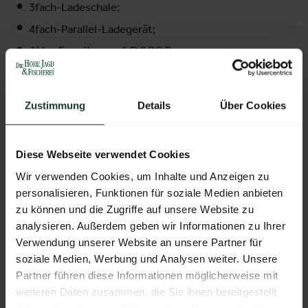
3fach-Ladeschale;
4fach-Parallel-Ladegerät;
Akku-Erweiterung f. DJI RC Pro;
DJI Enterprise Schulung Basis;
2 Ausbildungsgutscheine à € 100,00;
Zustimmung
Details
Über Cookies
!! Hier geht's direkt zum M3T-Set Advanced im Online-
Diese Webseite verwendet Cookies
Shop !!
Wir verwenden Cookies, um Inhalte und Anzeigen zu
personalisieren, Funktionen für soziale Medien anbieten
Aussteller:
actirax GmbH | spektakulAIR.at - IHR
zu können und die Zugriffe auf unsere Website zu
österreichischer Drohnen-Partner
analysieren. Außerdem geben wir Informationen zu Ihrer
Verwendung unserer Website an unsere Partner für
soziale Medien, Werbung und Analysen weiter. Unsere
Weitere Produkte von diesem Aussteller
Partner führen diese Informationen möglicherweise mit
weiteren Daten zusammen, die Sie ihnen bereitgestellt
haben oder die sie im Rahmen Ihrer Nutzung der Dienste