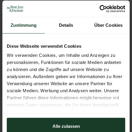
Windabweiser
TÜV Inspektionsbericht
Zustimmung
Details
Über Cookies
Zur Galerie
Diese Webseite verwendet Cookies
Aussteller:
2B Cars GmbH
Wir verwenden Cookies, um Inhalte und Anzeigen zu
personalisieren, Funktionen für soziale Medien anbieten
zu können und die Zugriffe auf unsere Website zu
analysieren. Außerdem geben wir Informationen zu Ihrer
Weitere Produkte von diesem Aussteller
Verwendung unserer Website an unsere Partner für
soziale Medien, Werbung und Analysen weiter. Unsere
Partner führen diese Informationen möglicherweise mit
weiteren Daten zusammen, die Sie ihnen bereitgestellt
haben oder die sie im Rahmen Ihrer Nutzung der Dienste
gesammelt haben.
Alle zulassen