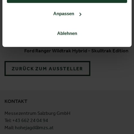
Anpassen
Ablehnen
Ford Ranger Wildtrak Hybrid - Skulltrak Edition
ZURÜCK ZUM AUSSTELLER
KONTAKT
Messezentrum Salzburg GmbH
Tel:
+43 662 24 04 94
Mail:
hohejagd@mzs.at